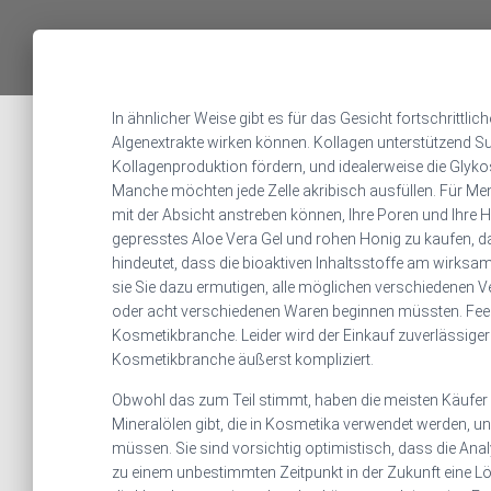
In ähnlicher Weise gibt es für das Gesicht fortschrittlic
Algenextrakte wirken können. Kollagen unterstützend Su
Kollagenproduktion fördern, und idealerweise die Glyko
Manche möchten jede Zelle akribisch ausfüllen. Für Mensc
mit der Absicht anstreben können, Ihre Poren und Ihre 
gepresstes Aloe Vera Gel und rohen Honig zu kaufen, d
hindeutet, dass die bioaktiven Inhaltsstoffe am wirksam
sie Sie dazu ermutigen, alle möglichen verschiedenen V
oder acht verschiedenen Waren beginnen müssten. Feen
Kosmetikbranche. Leider wird der Einkauf zuverlässiger
Kosmetikbranche äußerst kompliziert.
Obwohl das zum Teil stimmt, haben die meisten Käufer 
Mineralölen gibt, die in Kosmetika verwendet werden, un
müssen. Sie sind vorsichtig optimistisch, dass die Anal
zu einem unbestimmten Zeitpunkt in der Zukunft eine L