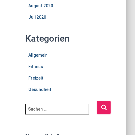
August 2020
Juli 2020
Kategorien
Allgemein
Fitness
Freizeit
Gesundheit
S
u
c
h
e