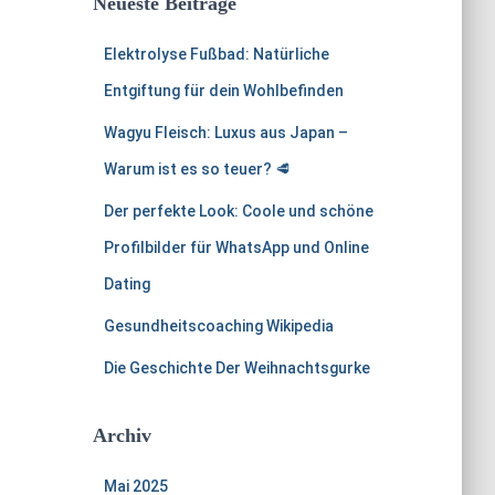
Neueste Beiträge
n
a
Elektrolyse Fußbad: Natürliche
c
Entgiftung für dein Wohlbefinden
h
:
Wagyu Fleisch: Luxus aus Japan –
Warum ist es so teuer? 🥩
Der perfekte Look: Coole und schöne
Profilbilder für WhatsApp und Online
Dating
Gesundheitscoaching Wikipedia
Die Geschichte Der Weihnachtsgurke
Archiv
Mai 2025