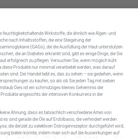
he feuchtigkeitshaltende Wirkstoffe, die ähnlich wie Algen- und
che nach Inhaltsstoffen, die eine Steigerung der
saminoglykane (GAGs), die die Ausfüllung der Haut unterstützen.
hen, die an Diabetes erkrankt sind, gibt es einige Dinge, die Sie
Haut erfolgreich zu pflegen. Versuchen Sie, wenn möglich kühl
a diese Produkte nur minimal verarbeitet werden, was darauf
sten sind. Der Handel liebt es, das zu sehen – sie gedeihen, wenn
ersprechungen zu kaufen, so als ob Sie jeden Tag mit sieben
staub Dies ist ein schmutziges kleines Geheimnis der
 Produkte angesichts der intensiven Konkurrenz in der
keine Ahnung, dass es tatsächlich verschiedene Arten von
d es sind gerade die Öle auf Erdölbasis, die verhindert werden
yse, die derzeit zu selektiven Östrogenrezeptor durchgeführt wird,
ösung bieten könnte, indem man sich auf die Auswirkungen auf