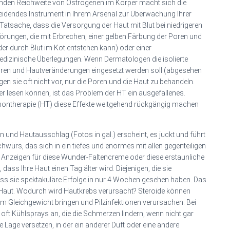
nden Reichweite von Östrogenen im Körper macht sich die
heidendes Instrument in Ihrem Arsenal zur Überwachung Ihrer
 Tatsache, dass die Versorgung der Haut mit Blut bei niedrigeren
örungen, die mit Erbrechen, einer gelben Färbung der Poren und
er durch Blut im Kot entstehen kann) oder einer
edizinische Überlegungen. Wenn Dermatologen die isolierte
oren und Hautveränderungen eingesetzt werden soll (abgesehen
n sie oft nicht vor, nur die Poren und die Haut zu behandeln.
her lesen können, ist das Problem der HT ein ausgefallenes.
montherapie (HT) diese Effekte weitgehend rückgängig machen
 und Hautausschlag (Fotos in gal.) erscheint, es juckt und führt
würs, das sich in ein tiefes und enormes mit allen gegenteiligen
e Anzeigen für diese Wunder-Faltencreme oder diese erstaunliche
dass Ihre Haut einen Tag älter wird. Diejenigen, die sie
ass sie spektakuläre Erfolge in nur 4 Wochen gesehen haben. Das
 Haut. Wodurch wird Hautkrebs verursacht? Steroide können
m Gleichgewicht bringen und Pilzinfektionen verursachen. Bei
oft Kühlsprays an, die die Schmerzen lindern, wenn nicht gar
ne Lage versetzen, in der ein anderer Duft oder eine andere