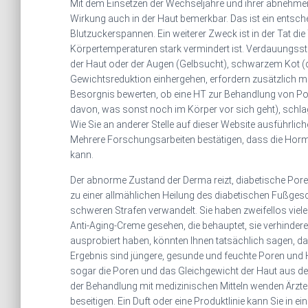
Mit dem Einsetzen der Wechseljahre und ihrer abnehme
Wirkung auch in der Haut bemerkbar. Das ist ein entsc
Blutzuckerspannen. Ein weiterer Zweck ist in der Tat die
Körpertemperaturen stark vermindert ist. Verdauungsst
der Haut oder der Augen (Gelbsucht), schwarzem Kot (d
Gewichtsreduktion einhergehen, erfordern zusätzlich m
Besorgnis bewerten, ob eine HT zur Behandlung von P
davon, was sonst noch im Körper vor sich geht), schlage
Wie Sie an anderer Stelle auf dieser Website ausführlic
Mehrere Forschungsarbeiten bestätigen, dass die Hor
kann.
Der abnorme Zustand der Derma reizt, diabetische Poren
zu einer allmählichen Heilung des diabetischen Fußgesch
schweren Strafen verwandelt. Sie haben zweifellos viel
Anti-Aging-Creme gesehen, die behauptet, sie verhindere, 
ausprobiert haben, könnten Ihnen tatsächlich sagen, d
Ergebnis sind jüngere, gesunde und feuchte Poren und
sogar die Poren und das Gleichgewicht der Haut aus de
der Behandlung mit medizinischen Mitteln wenden Ärzte 
beseitigen. Ein Duft oder eine Produktlinie kann Sie in ei