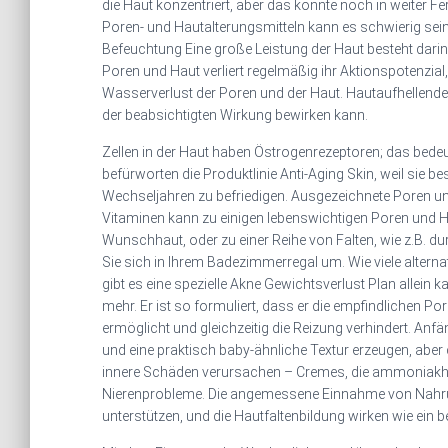
die Haut konzentriert, aber das könnte noch in weiter Fe
Poren- und Hautalterungsmitteln kann es schwierig sein, 
Befeuchtung Eine große Leistung der Haut besteht darin,
Poren und Haut verliert regelmäßig ihr Aktionspotenzial
Wasserverlust der Poren und der Haut. Hautaufhellende 
der beabsichtigten Wirkung bewirken kann.
Zellen in der Haut haben Östrogenrezeptoren; das bede
befürworten die Produktlinie Anti-Aging Skin, weil sie b
Wechseljahren zu befriedigen. Ausgezeichnete Poren und 
Vitaminen kann zu einigen lebenswichtigen Poren und H
Wunschhaut, oder zu einer Reihe von Falten, wie z.B. 
Sie sich in Ihrem Badezimmerregal um. Wie viele alterna
gibt es eine spezielle Akne Gewichtsverlust Plan allein k
mehr. Er ist so formuliert, dass er die empfindlichen P
ermöglicht und gleichzeitig die Reizung verhindert. Anfän
und eine praktisch baby-ähnliche Textur erzeugen, aber 
innere Schäden verursachen – Cremes, die ammoniakhal
Nierenprobleme. Die angemessene Einnahme von Nahru
unterstützen, und die Hautfaltenbildung wirken wie ein b