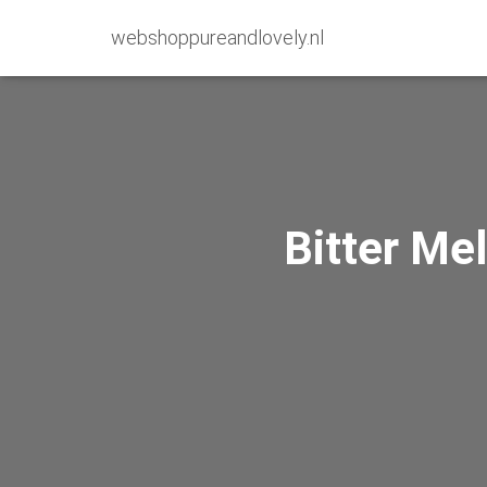
webshoppureandlovely.nl
Bitter Me