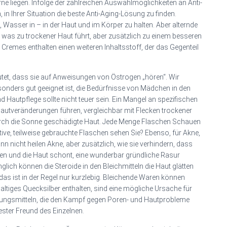
rne liegen. Infolge der zahlreichen Auswahlmöglichkeiten an Anti-
in Ihrer Situation die beste Anti-Aging-Lösung zu finden.
 Wasser in – in der Haut und im Körper zu halten. Aber alternde
, was zu trockener Haut führt, aber zusätzlich zu einem besseren
Cremes enthalten einen weiteren Inhaltsstoff, der das Gegenteil
utet, dass sie auf Anweisungen von Östrogen „hören“. Wir
esonders gut geeignet ist, die Bedürfnisse von Mädchen in den
Hautpflege sollte nicht teuer sein. Ein Mangel an spezifischen
autveränderungen führen, vergleichbar mit Flecken trockener
durch die Sonne geschädigte Haut. Jede Menge Flaschen Schauen
tive, teilweise gebrauchte Flaschen sehen Sie? Ebenso, für Akne,
ann nicht heilen Akne, aber zusätzlich, wie sie verhindern, dass
oren und die Haut schont, eine wunderbar gründliche Rasur
glich können die Steroide in den Bleichmitteln die Haut glätten
das ist in der Regel nur kurzlebig. Bleichende Waren können
tiges Quecksilber enthalten, sind eine mögliche Ursache für
ngsmitteln, die den Kampf gegen Poren- und Hautprobleme
ester Freund des Einzelnen.