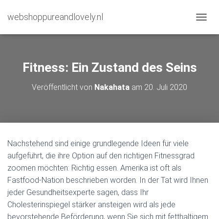
webshoppureandlovely.nl
N
A
V
I
G
Fitness: Ein Zustand des Seins
A
T
Veröffentlicht von
Nakahata
am
20. Juli 2020
I
O
N
U
M
S
Nachstehend sind einige grundlegende Ideen für viele
C
aufgeführt, die ihre Option auf den richtigen Fitnessgrad
H
A
zoomen möchten: Richtig essen. Amerika ist oft als
L
Fastfood-Nation beschrieben worden. In der Tat wird Ihnen
T
jeder Gesundheitsexperte sagen, dass Ihr
E
N
Cholesterinspiegel stärker ansteigen wird als jede
bevorstehende Beförderung, wenn Sie sich mit fetthaltigem