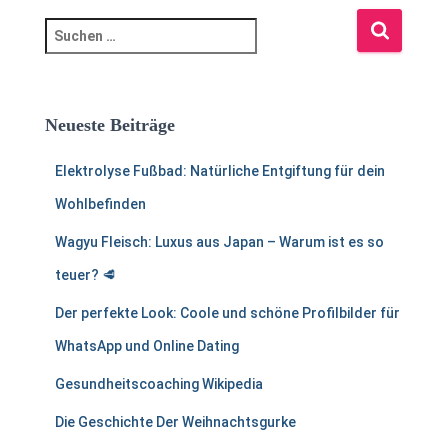
S
u
c
h
e
Neueste Beiträge
n
a
Elektrolyse Fußbad: Natürliche Entgiftung für dein
c
Wohlbefinden
h
:
Wagyu Fleisch: Luxus aus Japan – Warum ist es so
teuer? 🥩
Der perfekte Look: Coole und schöne Profilbilder für
WhatsApp und Online Dating
Gesundheitscoaching Wikipedia
Die Geschichte Der Weihnachtsgurke